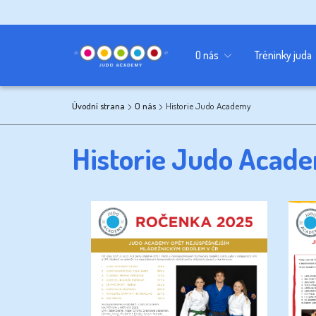
Kancelář
Sponzoři
Učebna
O nás
Tréninky juda
Úvodní strana
O nás
Historie Judo Academy
Historie Judo Acad