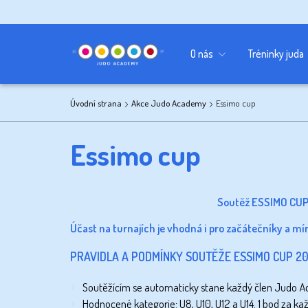
Kancelář
Sponzoři
Učebna
O nás
Tréninky juda
Úvodní strana
Akce Judo Academy
Essimo cup
Essimo cup
Soutěž ESSIMO CUP j
Účast na turnajích je vhodná i pro začátečníky a mír
PRAVIDLA A PODMÍNKY SOUTĚŽE ESSIMO CUP 20
Soutěžícím se automaticky stane každý člen Judo Ac
Hodnocené kategorie: U8, U10, U12 a U14. 1 bod za ka