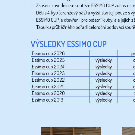
Zkušení závodníci se soutěže ESSIMO CUP zúčastnit 
Děti s 4. kyu (oranžový pás) a vyšší, startují pouze
ESSIMO CUP je otevřen i pro ostatní kluby, ale jejich
Tabulku průběžného pořadí celoroční bodovací sou
VÝSLEDKY ESSIMO CUP
Essimo cup 2026
p
Essimo cup 2025
výsledky
c
Essimo cup 2024
výsledky
c
Essimo cup 2023
výsledky
c
Essimo cup 2022
výsledky
c
Essimo cup 2021
výsledky
c
Essimo cup 2020
výsledky
Essimo cup 2019
výsledky
c