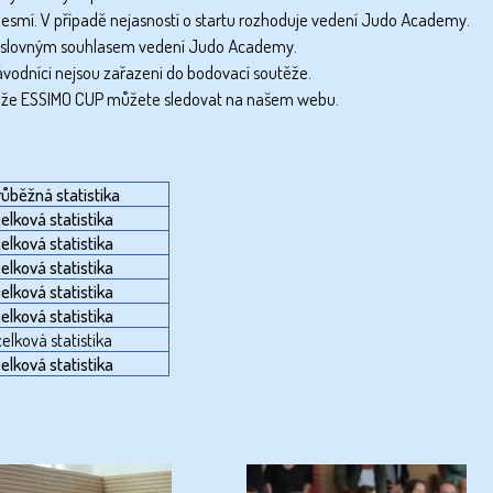
nesmí. V případě nejasností o startu rozhoduje vedení Judo Academy.
 s výslovným souhlasem vedení Judo Academy.
 závodníci nejsou zařazeni do bodovací soutěže.
těže ESSIMO CUP můžete sledovat na našem webu.
růběžná statistika
elková statistika
elková statistika
elková statistika
elková statistika
elková statistika
celková statistika
elková statistika