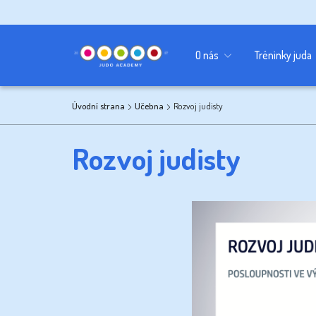
Kancelář
Sponzoři
Učebna
O nás
Tréninky juda
Úvodní strana
Učebna
Rozvoj judisty
Rozvoj judisty