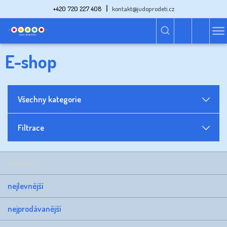
+420 720 227 408
kontakt@judoprodeti.cz
E-shop
Všechny kategorie
Filtrace
výchozí
nejlevnější
nejprodávanější