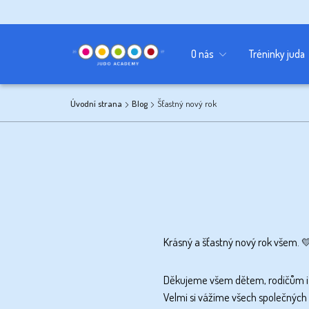
Kancelář
Sponzoři
Učebna
O nás
Tréninky juda
Úvodní strana
Blog
Šťastný nový rok
Krásný a šťastný nový rok všem. 
Děkujeme všem dětem, rodičům i na
Velmi si vážíme všech společných z