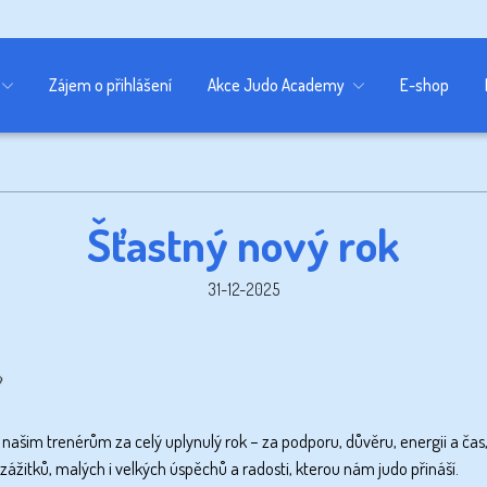
Zájem o přihlášení
Akce Judo Academy
E-shop
Šťastný nový rok
31-12-2025

šim trenérům za celý uplynulý rok – za podporu, důvěru, energii a čas,
ážitků, malých i velkých úspěchů a radosti, kterou nám judo přináší.