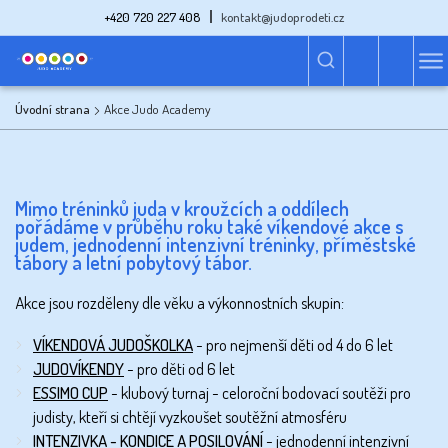
+420 720 227 408
kontakt@judoprodeti.cz
Úvodní strana
Akce Judo Academy
Mimo tréninků juda v kroužcích a oddílech
pořádáme v průběhu roku také víkendové akce s
judem, jednodenní intenzivní tréninky, příměstské
tábory a letní pobytový tábor.
Akce jsou rozděleny dle věku a výkonnostních skupin:
VÍKENDOVÁ JUDOŠKOLKA
- pro nejmenší děti od 4 do 6 let
JUDOVÍKENDY
- pro děti od 6 let
ESSIMO CUP
- klubový turnaj - celoroční bodovací soutěži pro
judisty, kteří si chtějí vyzkoušet soutěžní atmosféru
INTENZIVKA - KONDICE A POSILOVÁNÍ
- jednodenní intenzivní