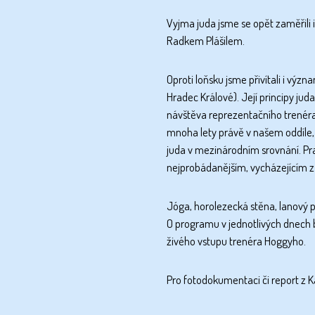
Vyjma juda jsme se opět zaměřili 
Radkem Plášilem.
Oproti loňsku jsme přivítali i v
Hradec Králové). Její principy juda
návštěva reprezentačního trenéra
mnoha lety právě v našem oddíle, 
juda v mezinárodním srovnání. Prak
nejprobádanějším, vycházejícím z
Jóga, horolezecká stěna, lanový pa
O programu v jednotlivých dnech 
živého vstupu trenéra Hoggyho.
Pro fotodokumentaci či report z