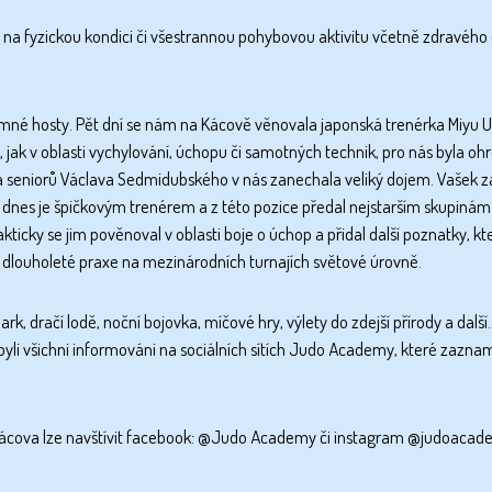
i na fyzickou kondici či všestrannou pohybovou aktivitu včetně zdravého
ýznamné hosty. Pět dní se nám na Kácově věnovala japonská trenérka Miy
, jak v oblasti vychylování, úchopu či samotných technik, pro nás byla ohr
 seniorů Václava Sedmidubského v nás zanechala veliký dojem. Vašek zač
dnes je špičkovým trenérem a z této pozice předal nejstarším skupinám 
ticky se jim pověnoval v oblasti boje o úchop a přidal další poznatky, kt
 dlouholeté praxe na mezinárodních turnajích světové úrovně.
rk, dračí lodě, noční bojovka, míčové hry, výlety do zdejší přírody a dalš
byli všichni informováni na sociálních sítích Judo Academy, které zazn
 Kácova lze navštívit facebook: @Judo Academy či instagram @judoaca