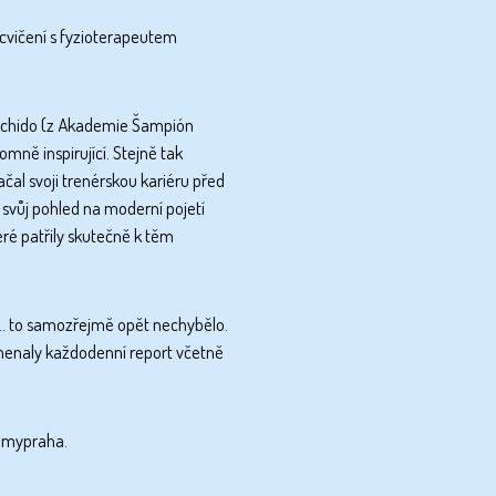
 cvičení s fyzioterapeutem
u Uchido (z Akademie Šampión
omně inspirující. Stejně tak
al svoji trenérskou kariéru před
svůj pohled na moderní pojetí
eré patřily skutečně k těm
í... to samozřejmě opět nechybělo.
amenaly každodenní report včetně
demypraha.