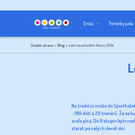
Kancelář
Sponzoři
Učebna
O nás
Tréninky juda
Úvodní strana
Blog
Letní soustředění Kácov 2024
L
Na tradiční místo do Sporthote
- 180 dětí a 20 trenérů.
Že se bu
zcela plná. Do 8 skupin bylo roz
starali po celých devět dní.