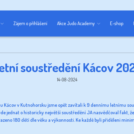
Zájem o přihlášení
Akce Judo Academy
E-shop
etní soustředění Kácov 20
14-08-2024
lu Kácov v Kutnohorsku jsme opět zavítali k 9 dennímu letnímu sous
de jednat o historicky největší soustředění JA nasvědčoval fakt, že
řazeno 180 dětí dle věku a výkonnosti. Ke každé byli přiděleni minimá