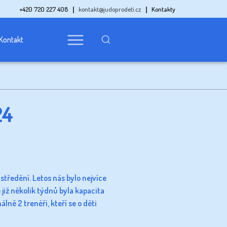
+420 720 227 408
kontakt@judoprodeti.cz
Kontakty
Kontakt
24
tředění. Letos nás bylo nejvíce
 již několik týdnů byla kapacita
lně 2 trenéři, kteří se o děti