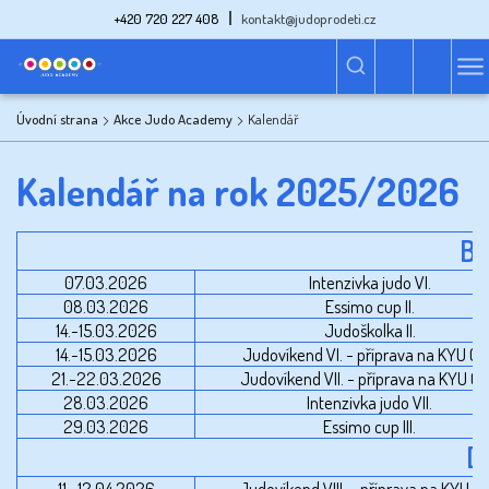
+420 720 227 408
kontakt@judoprodeti.cz
Úvodní strana
Akce Judo Academy
Kalendář
Kalendář na rok 2025/2026
B
07.03.2026
Intenzivka judo VI.
08.03.2026
Essimo cup II.
14.-15.03.2026
Judoškolka II.
14.-15.03.2026
Judovíkend VI. - příprava na KYU C
21.-22.03.2026
Judovíkend VII. - příprava na KYU C
28.03.2026
Intenzivka judo VII.
29.03.2026
Essimo cup III.
D
11.-12.04.2026
Judovíkend VIII. - příprava na KYU C