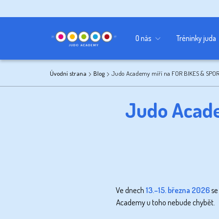
Kancelář
Sponzoři
Učebna
O nás
Tréninky juda
Úvodní strana
Blog
Judo Academy míří na FOR BIKES & SPO
Judo Acad
Ve dnech
13.–15. března 2026
se
Academy
u toho nebude chybět.