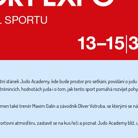
stní stánek Judo Academy
, kde bude prostor pro setkání, povídání o judu
o trénincích, hodnotách juda i o tom, jak tento sport pomáhá rozvíjet poh
tomen také
trenér Maxim Galin
a
závodník Oliver Votruba
, se kterými se 
rtovní atmosféru, zastavit se na kus řeči a poznat Judo Academy blíž, ur