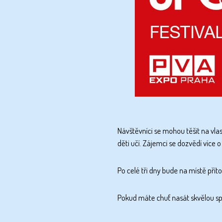
Návštěvníci se mohou těšit na
vla
děti učí. Zájemci se dozvědí více 
Po
celé tři dny
bude na místě pří
Pokud máte chuť nasát skvělou spo