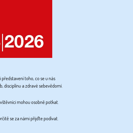
 i představení toho, co se u nás
yb, disciplínu a zdravé sebevědomí.
návštěvníci mohou osobně potkat.
čitě se za námi přijďte podívat.