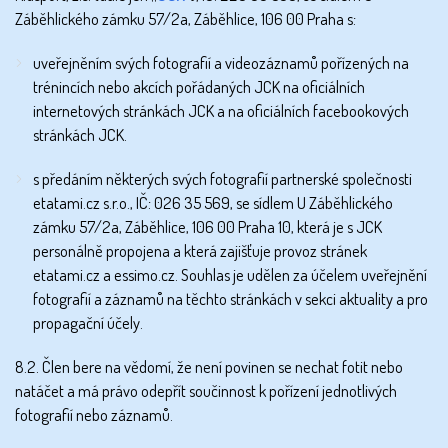
Záběhlického zámku 57/2a, Záběhlice, 106 00 Praha s:
uveřejněním svých fotografií a videozáznamů pořízených na
trénincích nebo akcích pořádaných JCK na oficiálních
internetových stránkách JCK a na oficiálních facebookových
stránkách JCK.
s předáním některých svých fotografií partnerské společnosti
etatami.cz s.r.o., IČ: 026 35 569, se sídlem U Záběhlického
zámku 57/2a, Záběhlice, 106 00 Praha 10, která je s JCK
personálně propojena a která zajišťuje provoz stránek
etatami.cz a essimo.cz. Souhlas je udělen za účelem uveřejnění
fotografií a záznamů na těchto stránkách v sekci aktuality a pro
propagační účely.
8.2. Člen bere na vědomí, že není povinen se nechat fotit nebo
natáčet a má právo odepřít součinnost k pořízení jednotlivých
fotografií nebo záznamů.