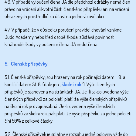
4.6. V případě vyloučení člena JA dle předchozí odrážky nemá člen
právo na vrácení alikvotní části členského příspěvku ani na vrácení
uhrazených prostředků za účast na jednorázové akci.
4.7. V případě, že v důsledku porušení pravidel chování vznikne
Judo Academy nebo třetí osobě škoda, zůstává povinnost
k náhradě škody vyloučením člena JA nedotčena.
5. Členské příspěvky
5.1. Členské příspěvky jsou hrazeny na rok počínající datem 1. 9. a
končící datem 31. 8. (dále jen „
školní rok
“). Výše členských
příspěvků je stanovena na stránkách JA. Je-li takto uvedena výše
členských příspěvků za pololetí, platí, že výše členských příspěvků
na školní rok je dvojnásobná. Je-li uvedena výše členských
příspěvků za školní rok, pak platí, že výše příspěvku za jedno pololetí
činí 50% z celkové částky.
5.2. Členský příspěvek je splatný v rozsahu jedné poloviny vždy do