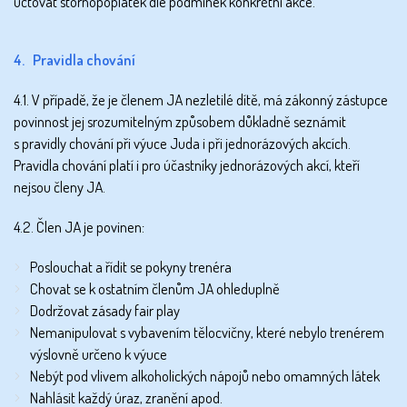
účtovat stornopoplatek dle podmínek konkrétní akce.
4. Pravidla chování
4.1. V případě, že je členem JA nezletilé dítě, má zákonný zástupce
povinnost jej srozumitelným způsobem důkladně seznámit
s pravidly chování při výuce Juda i při jednorázových akcích.
Pravidla chování platí i pro účastníky jednorázových akcí, kteří
nejsou členy JA.
4.2. Člen JA je povinen:
Poslouchat a řídit se pokyny trenéra
Chovat se k ostatním členům JA ohleduplně
Dodržovat zásady fair play
Nemanipulovat s vybavením tělocvičny, které nebylo trenérem
výslovně určeno k výuce
Nebýt pod vlivem alkoholických nápojů nebo omamných látek
Nahlásit každý úraz, zranění apod.