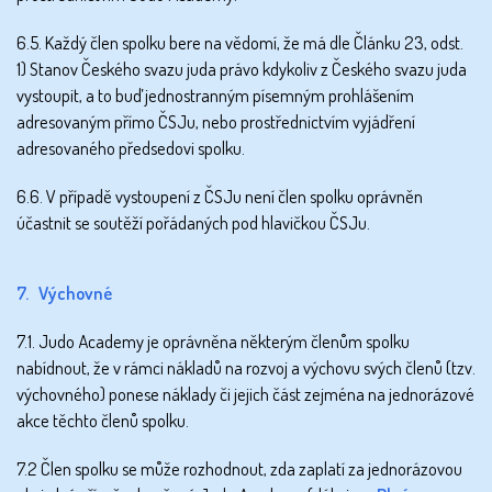
6.5. Každý člen spolku bere na vědomí, že má dle Článku 23, odst.
1) Stanov Českého svazu juda právo kdykoliv z Českého svazu juda
vystoupit, a to buď jednostranným písemným prohlášením
adresovaným přímo ČSJu, nebo prostřednictvím vyjádření
adresovaného předsedovi spolku.
6.6. V případě vystoupení z ČSJu není člen spolku oprávněn
účastnit se soutěží pořádaných pod hlavičkou ČSJu.
7. Výchovné
7.1. Judo Academy je oprávněna některým členům spolku
nabídnout, že v rámci nákladů na rozvoj a výchovu svých členů (tzv.
výchovného) ponese náklady či jejich část zejména na jednorázové
akce těchto členů spolku.
7.2 Člen spolku se může rozhodnout, zda zaplatí za jednorázovou