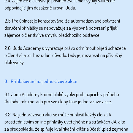
2.4. Zájemce o členství je povinen zvolit blok výuky skutečně
odpovídající jím dosažené úrovni Juda.
2.5. Pro úplnost je konstatováno, že automatizované potvrzení
doručení přihlášky se nepovažuje za výslovné potvrzení přijetí
zájemce o členství ve smyslu předchozího odstavce.
2.6. Judo Academy si vyhrazuje právo odmítnout přijetí uchazeče
o členství, a to i bez udání důvodu, tedy jej nezapsat na příslušný
blok výuky.
3. Přihlašování na jednorázové akce
3.1. Judo Academy kromě bloků výuky probíhajících v průběhu
školního roku pořádá pro své členy také jednorázové akce.
3.2. Na jednorázovou akci se může přihlásit každý člen JA
prostřednictvím online přihlášky uveřejněné na stránkách JA, a to
za předpokladu, že splňuje kvalifikační kritéria účasti (platí zejména