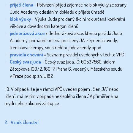
přijetí člena
= Potvrzení přijetí zájemce na blok výuky ze strany
Judo Academy odesláním dokladu o přijaté úhradě
blok výuky
= Výuka Juda pro daný školní rok určená konkrétní
věkové a dovednostní kategorii členů
jednorázová akce
= Jednorázová akce, kterou pořádá Judo
Academy, primárně určená pro členy JA, zejména závody,
tréninkové kempy, soustředění, judovíkendy apod.
pravidla chování
= Seznam pravidel uvedených v těchto VPČ
Český svaz juda
= Český svaz juda, IČ: 00537560, sídlem
Zátopkova 100/2, 160 17, Praha 6, vedený u Městského soudu
v Praze pod sp.zn. L 182
1.3. V případě, že je v rámci VPČ uveden pojem „člen JA“ nebo
„člen“, má se tím v případě nezletilého člena JA přiměřeně na
mysli i jeho zákonný zástupce.
2. Vznik členství