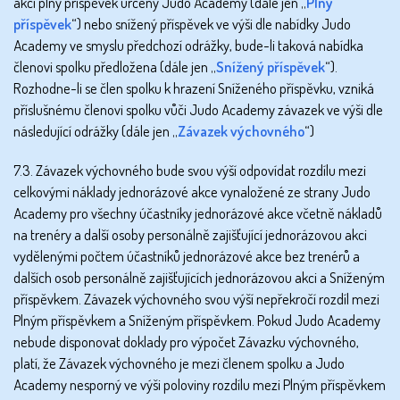
akci plný příspěvek určený Judo Academy (dále jen „
Plný
příspěvek
“) nebo snížený příspěvek ve výši dle nabídky Judo
Academy ve smyslu předchozí odrážky, bude-li taková nabídka
členovi spolku předložena (dále jen „
Snížený příspěvek
“).
Rozhodne-li se člen spolku k hrazení Sníženého příspěvku, vzniká
příslušnému členovi spolku vůči Judo Academy závazek ve výši dle
následující odrážky (dále jen „
Závazek výchovného
“)
7.3. Závazek výchovného bude svou výší odpovídat rozdílu mezi
celkovými náklady jednorázové akce vynaložené ze strany Judo
Academy pro všechny účastníky jednorázové akce včetně nákladů
na trenéry a další osoby personálně zajišťující jednorázovou akci
vydělenými počtem účastníků jednorázové akce bez trenérů a
dalších osob personálně zajišťujících jednorázovou akci a Sníženým
příspěvkem. Závazek výchovného svou výší nepřekročí rozdíl mezi
Plným příspěvkem a Sníženým příspěvkem. Pokud Judo Academy
nebude disponovat doklady pro výpočet Závazku výchovného,
platí, že Závazek výchovného je mezi členem spolku a Judo
Academy nesporný ve výši poloviny rozdílu mezi Plným příspěvkem