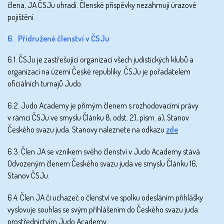
člena, JA ČSJu uhradí. Členské příspěvky nezahrnují úrazové
pojištění.
6. Přidružené členství v ČSJu
6.1. ČSJu je zastřešující organizací všech judistických klubů a
organizací na území České republiky. ČSJu je pořadatelem
oficiálních turnajů Judo.
6.2. Judo Academy je přímým členem s rozhodovacími právy
v rámci ČSJu ve smyslu Článku 8, odst. 2), písm. a), Stanov
Českého svazu juda. Stanovy naleznete na odkazu
zde
6.3. Člen JA se vznikem svého členství v Judo Academy stává
Odvozeným členem Českého svazu juda ve smyslu Článku 16,
Stanov ČSJu.
6.4. Člen JA či uchazeč o členství ve spolku odesláním přihlášky
vyslovuje souhlas se svým přihlášením do Českého svazu juda
prostřednictvím Judo Academy.