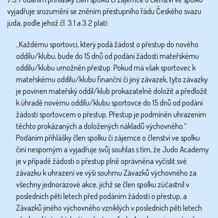
vyjadřuje srozumění se zněním přestupního řádu Českého svazu
juda, podle jehož čl. 3.1 a 3.2 platí:
„Každému sportovci, který podá žádost o přestup do nového
oddílu/klubu, bude do 15 dnů od podání žádosti mateřskému
oddílu/klubu umožněn přestup. Pokud má však sportovec k
mateřskému oddílu/klubu finanční či jiný závazek, tyto závazky
je povinen mateřský oddíl/klub prokazatelně doložit a předložit
k úhradě novému oddílu/klubu sportovce do 15 dnů od podání
žádosti sportovcem o přestup. Přestup je podmíněn uhrazením
těchto prokázaných a doložených nákladů výchovného.“
Podáním přihlášky člen spolku či zájemce o členství ve spolku
činí nesporným a vyjadřuje svůj souhlas s tím, že Judo Academy
je v případě žádosti o přestup plně oprávněna vyčíslit své
závazku k uhrazení ve výši souhrnu Závazků výchovného za
všechny jednorázové akce, jichž se člen spolku zúčastnil v
posledních pěti letech před podáním žádosti o přestup, a
Závazků jiného výchovného vzniklých v posledních pěti letech