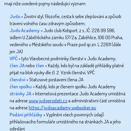
mají níže uvedené pojmy následující význam:
Judo
= Životní styl, filozofie, cesta k sebe zlepšování a způsob
trávení volného času zdravým způsobem;
Judo Academy
= Judo club Kidsport, z.s., IČ: 228 99 596,
sídlem U Záběhlického zámku 57/2a, Záběhlice, 106 00 Praha,
vedeného u Městského soudu v Praze pod sp.zn. L 22611 (dále
jen JA)
VPČ
= tyto Všeobecné podmínky členství v Judo Academy;
člen JA
nebo
člen
= Každý, kdo byl na základě přihlášky platně
přijat na blok výuky dle čl. 2. Vznik členství, VPČ
členství
= Statusové postavení člena JA
člen spolku
= Každý, kdo je členem spolku Judo Academy
stránky JA
= Internetová prezentace Judo Academy umístěná
na adrese
www.judoprodeti.cz
a administrativní část umístěná
na adrese
https://judoacademy.webooker.eu
Podání přihlášky
= Vyplnění všech povinných údajů
přihlašovacího formuláře umístěného na stránkách JA a jeho
odeslání