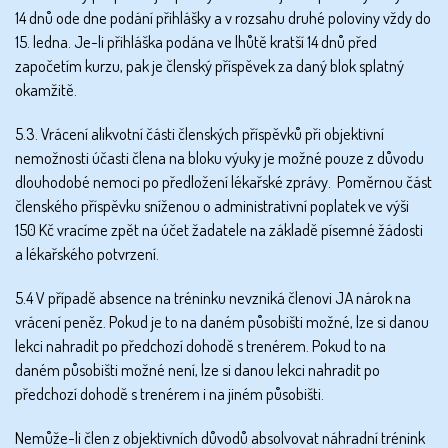
14 dnů ode dne podání přihlášky a v rozsahu druhé poloviny vždy do
15. ledna. Je-li přihláška podána ve lhůtě kratší 14 dnů před
započetím kurzu, pak je členský příspěvek za daný blok splatný
okamžitě.
5.3. Vrácení alikvotní části členských příspěvků při objektivní
nemožnosti účasti člena na bloku výuky je možné pouze z důvodu
dlouhodobé nemoci po předložení lékařské zprávy. Poměrnou část
členského příspěvku sníženou o administrativní poplatek ve výši
150 Kč vracíme zpět na účet žadatele na základě písemné žádosti
a lékařského potvrzení.
5.4 V případě absence na tréninku nevzniká členovi JA nárok na
vrácení peněz. Pokud je to na daném působišti možné, lze si danou
lekci nahradit po předchozí dohodě s trenérem. Pokud to na
daném působišti možné není, lze si danou lekci nahradit po
předchozí dohodě s trenérem i na jiném působišti.
Nemůže-li člen z objektivních důvodů absolvovat náhradní trénink