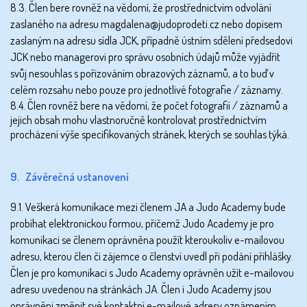
8.3. Člen bere rovněž na vědomí, že prostřednictvím odvolání
zaslaného na adresu magdalena@judoprodeti.cz nebo dopisem
zaslaným na adresu sídla JCK, případně ústním sdělení předsedovi
JCK nebo managerovi pro správu osobních údajů může vyjádřit
svůj nesouhlas s pořizováním obrazových záznamů, a to buď v
celém rozsahu nebo pouze pro jednotlivé fotografie / záznamy.
8.4. Člen rovněž bere na vědomí, že počet fotografií / záznamů a
jejich obsah mohu vlastnoručně kontrolovat prostřednictvím
procházení výše specifikovaných stránek, kterých se souhlas týká.
9. Závěrečná ustanovení
9.1. Veškerá komunikace mezi členem JA a Judo Academy bude
probíhat elektronickou formou, přičemž Judo Academy je pro
komunikaci se členem oprávněna použít kteroukoliv e-mailovou
adresu, kterou člen či zájemce o členství uvedl při podání přihlášky.
Člen je pro komunikaci s Judo Academy oprávněn užít e-mailovou
adresu uvedenou na stránkách JA. Člen i Judo Academy jsou
oprávněni změnit své kontaktní e-mailové adresy oznámením