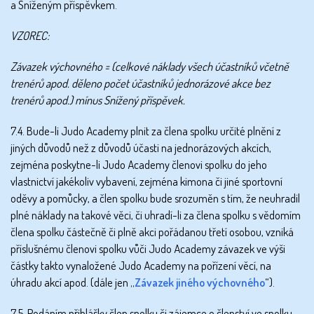
a Sníženým příspěvkem.
VZOREC:
Závazek výchovného = (celkové náklady všech účastníků včetně
trenérů apod. děleno počet účastníků jednorázové akce bez
trenérů apod.) mínus Snížený příspěvek.
7.4. Bude-li Judo Academy plnit za člena spolku určité plnění z
jiných důvodů než z důvodů účasti na jednorázových akcích,
zejména poskytne-li Judo Academy členovi spolku do jeho
vlastnictví jakékoliv vybavení, zejména kimona či jiné sportovní
oděvy a pomůcky, a člen spolku bude srozuměn s tím, že neuhradil
plné náklady na takové věci, či uhradí-li za člena spolku s vědomím
člena spolku částečně či plně akci pořádanou třetí osobou, vzniká
příslušnému členovi spolku vůči Judo Academy závazek ve výši
částky takto vynaložené Judo Academy na pořízení věcí, na
úhradu akcí apod. (dále jen „
Závazek jiného výchovného
“).
7.5. Podáním přihlášky člen spolku či zájemce o členství ve spolku