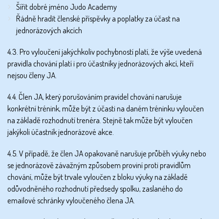
Šířit dobré jméno Judo Academy
Řádně hradit členské příspěvky a poplatky za účast na
jednorázových akcích
4.3. Pro vyloučení jakýchkoliv pochybností platí, že výše uvedená
pravidla chování platí i pro účastníky jednorázových akcí, kteří
nejsou členy JA.
4.4. Člen JA, který porušováním pravidel chování narušuje
konkrétní trénink, může být z účasti na daném tréninku vyloučen
na základě rozhodnutí trenéra. Stejně tak může být vyloučen
jakýkoli účastník jednorázové akce.
4.5. V případě, že člen JA opakovaně narušuje průběh výuky nebo
se jednorázově závažným způsobem proviní proti pravidlům
chování, může být trvale vyloučen z bloku výuky na základě
odůvodněného rozhodnutí předsedy spolku, zaslaného do
emailové schránky vyloučeného člena JA.