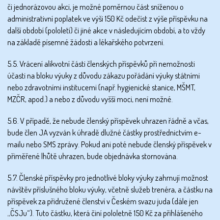
či jednorázovou akci, je možné poměrnou část sníženou o
administrativní poplatek ve výši 150 Kč odečíst z výše příspěvku na
další období (pololetí) či jiné akce v následujícím období, a to vždy
na základě písemné žádosti a lékařského potvrzení.
5.5. Vrácení alikvotní části členských příspěvků při nemožnosti
účasti na bloku výuky z důvodu zákazu pořádání výuky státními
nebo zdravotními institucemi (např. hygienické stanice, MŠMT,
MZČR, apod.) a nebo z důvodu vyšší moci, není možné.
5.6. V případě, že nebude členský příspěvek uhrazen řádně a včas,
bude člen JA vyzván k úhradě dlužné částky prostřednictvím e-
mailu nebo SMS zprávy. Pokud ani poté nebude členský příspěvek v
přiměřené lhůtě uhrazen, bude objednávka stornována.
5.7. Členské příspěvky pro jednotlivé bloky výuky zahrnují možnost
návštěv příslušného bloku výuky, včetně služeb trenéra, a částku na
příspěvek za přidružené členství v Českém svazu juda (dále jen
„ČSJu“). Tuto částku, která činí pololetně 150 Kč za přihlášeného