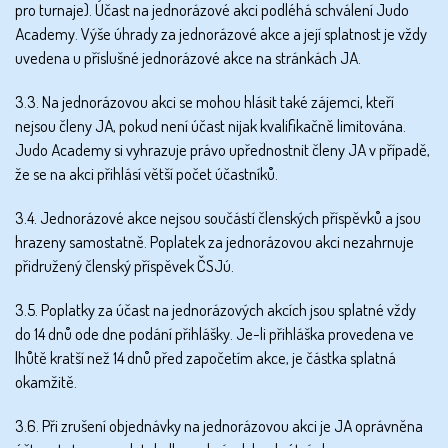
pro turnaje). Účast na jednorázové akci podléhá schválení Judo
Academy. Výše úhrady za jednorázové akce a její splatnost je vždy
uvedena u příslušné jednorázové akce na stránkách JA.
3.3. Na jednorázovou akci se mohou hlásit také zájemci, kteří
nejsou členy JA, pokud není účast nijak kvalifikačně limitována.
Judo Academy si vyhrazuje právo upřednostnit členy JA v případě,
že se na akci přihlásí větší počet účastníků.
3.4. Jednorázové akce nejsou součástí členských příspěvků a jsou
hrazeny samostatně. Poplatek za jednorázovou akci nezahrnuje
přidružený členský příspěvek ČSJú.
3.5. Poplatky za účast na jednorázových akcích jsou splatné vždy
do 14 dnů ode dne podání přihlášky. Je-li přihláška provedena ve
lhůtě kratší než 14 dnů před započetím akce, je částka splatná
okamžitě.
3.6. Při zrušení objednávky na jednorázovou akci je JA oprávněna