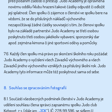
před podáním žádosti o přestup. Judo Academy je oprávněna
novému oddílu/klubu hrazení takové částky odpustit či odložit
její splatnost. Člen spolku či zájemce o členství ve spolku bere na
vědomí, že se do příslušných nákladů výchovného
nezapočítávají žádné částky související s tím, že členovi spolku
bylo na základě partnerství Judo Academy se třetí osobou
poskytnuto třetí osobou jakékoliv vybavení, sponzorský dar
apod. zejména kimona či jiné sportovní oděvy a pomůcky.
7.6. Každý člen spolku má právo po skončení školního roku požádat
Judo Academy o vyčíslení všech Závazků výchovného a všech
Závazků jiného výchovného vzniklých za příslušný školní rok. Judo
Academy tyto informace může též poskytnout sama od sebe.
8. Souhlas se zpracováním fotografií
8.1. Součástí všeobecných podmínek členství v Judo Academy je
udělení souhlasu člena správci zapsanému spolku Judo club
Kidsport, z.s. (dále jen „
JCK
“), IČ: 228 99 596, se sídlem U