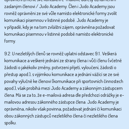
zaslaným členovi / Judo Academy. Člen i Judo Academy jsou
rovněž oprávněni ze své vůle namísto elektronické formy zvolit
komunikaci písemnou v listinné podobě. Judo Academy je
v případě, kdy je na tom zvláštní zájem, oprávněna požadovat
komunikaci písemnou v listinné podobě namísto elektronické
formy.
9.2. U nezletilých členů se rovněž uplatní odstavec 9.1.. Veškerá
komunikace a veškeré jednání ze strany člena i vůči členu (včetně
žádostí o jakékoliv změny, potvrzení přijetí, vyloučení, žádostí o
přestup apod.), s výjimkou komunikace a jednání vážící se ze své
povahy výlučně ke členovi (komunikace při sportovních činnostech
apod.), však probíhá mezi Judo Academy a zákonným zástupcem
člena. Má se za to, že e-mailová adresa dle předchozí odrážky je e-
mailovou adresou zákonného zástupce člena. Judo Academy je
oprávněna, nikoliv však povinna, požadovat jednání či komunikaci
obou zákonných zástupců nezletilého člena či nezletilého člena
spolku.