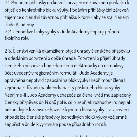
2.1. Podáním přihlášky do kurzu činí zájemce závaznou přihlášku k
přijetí do konkrétního bloku výuky. Podáním přihlášky činí zároveň
zájemce o členství závaznou přihlášku k tomu, aby se stal členem
Judo Academy.
2.2. Jednotlivé bloky výuky v Judo Academy kopírují průběh
školního roku.
2.3. Členství vzniká okamžikem přijetí úhrady členského příspěvku
a odesláním potvrzení o došlé úhradě. Potvrzení o přijetí úhrady
členského příspěvku bude doručeno elektronicky na e-mailový
účet uvedený v registračním formuláři. Judo Academy je
oprávněna nepotvrdit zapsání na blok výuky (nepřijmout člena),
zejména z důvodu naplnění kapacity příslušného bloku výuky.
Nepřijme-li Judo Academy uchazeče za člena, vrátí mu zaplacený
členský příspěvek do 14 dnů poté, co o nepřijetí rozhodne; to neplatí,
pokud dojde k zápisu uchazeče k jinému bloku výuky – v takovém
případě lze členské příspěvky jednotlivých bloků výuky vzájemně
započíst a dojde k vyrovnání pouze případného rozdílu.